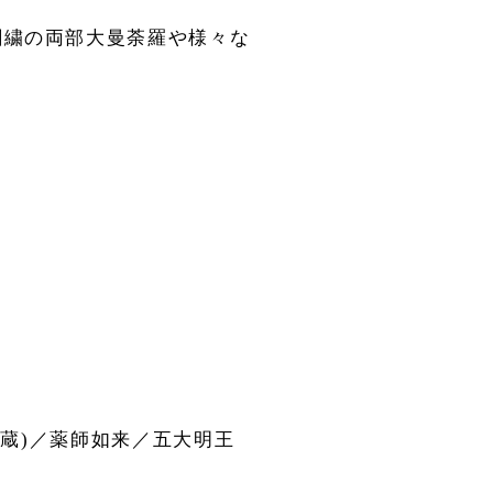
刺繍の両部大曼荼羅や様々な
胎蔵)／薬師如来／五大明王