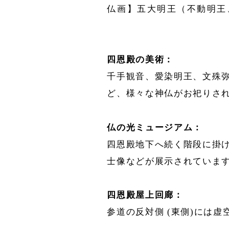
仏画】五大明王（不動明王
四恩殿の美術：
千手観音、愛染明王、文殊
ど、様々な神仏がお祀りさ
仏の光ミュージアム：
四恩殿地下へ続く階段に掛
士像などが展示されていま
四恩殿屋上回廊：
参道の反対側 (東側)には