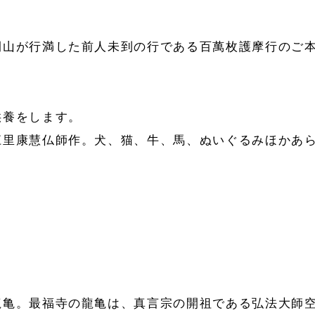
開山が行満した前人未到の行である百萬枚護摩行のご
供養をします。
江里康慧仏師作。犬、猫、牛、馬、ぬいぐるみほかあら
龍亀。最福寺の龍亀は、真言宗の開祖である弘法大師空