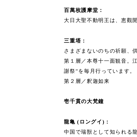
百萬枚護摩堂：
大日大聖不動明王は、恵觀
三重塔：
さまざまないのちの祈願、
第１層／本尊十一面観音。
謝祭”を毎月行っています。
第２層／釈迦如来
壱千貫の大梵鐘
龍亀 (ロングイ)：
中国で瑞獣として知られる