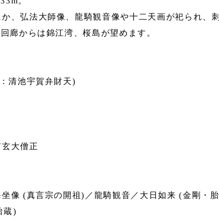
33m。
ほか、弘法大師像、龍騎観音像や十二天画が祀られ、
部回廊からは錦江湾、桜島が望めます。
称：清池宇賀弁財天)
有玄大僧正
坐像 (真言宗の開祖)／龍騎観音／大日如来 (金剛・
胎蔵)