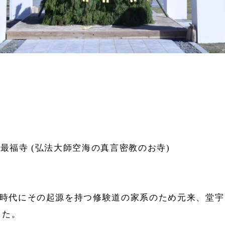
最福寺 (弘法大師空海の真言密教のお寺)
町時代にその起源を持つ修験道の家系のため元来、堂
した。