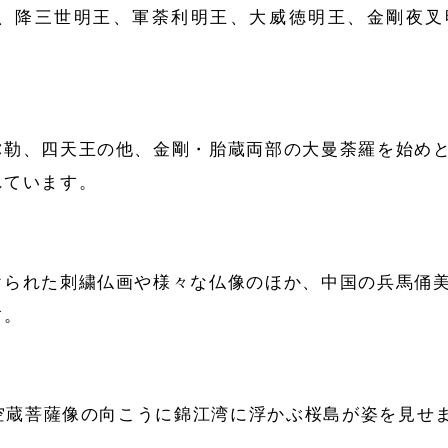
、降三世明王、軍荼利明王、大威徳明王、金剛夜叉
弥勒、四天王の他、金剛・胎蔵両部の大曼荼羅を始め
れています。
けられた刺繍仏画や様々な仏像のほか、中国の兵馬俑
す。
虚空蔵菩薩像の向こうに錦江湾に浮かぶ桜島が姿を見せ