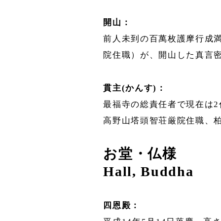
開山：
前人未到の百萬枚護摩行成
院住職）が、開山した真言
貫主(かんす)：
最福寺の総責任者で現在は2
高野山塔頭智荘厳院住職、
お堂・仏様
Hall, Buddha
四恩殿：