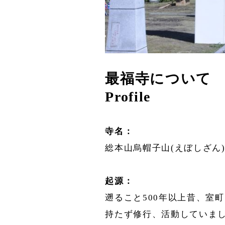
最福寺について
Profile
寺名：
総本山烏帽子山(えぼしざん)
起源：
遡ること500年以上昔、室
持たず修行、活動していま