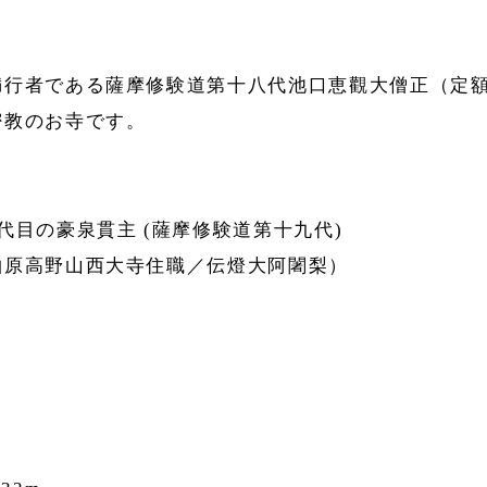
満行者である薩摩修験道第十八代池口恵觀大僧正（定
密教のお寺です。
代目の豪泉貫主 (薩摩修験道第十九代)
柏原高野山西大寺住職／伝燈大阿闍梨）