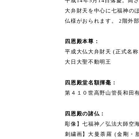
平成14年5月14日落慶。高さ
大弁財天を中心に七福神の
仏様がおられます。 2階外
四恩殿本尊：
平成大仏大弁財天 (正式名
大日大聖不動明王
四恩殿堂名額揮毫：
第４１０世高野山管長和田
四恩殿の諸仏：
彫像】七福神／弘法大師空海
刺繍画】
大曼荼羅 (金剛・