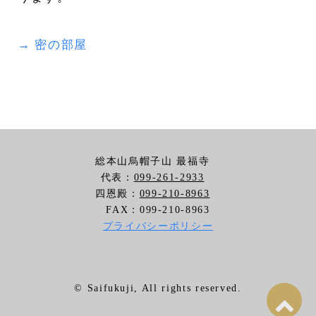
→ 密の部屋
総本山烏帽子山 最福寺
代表：
099-261-2933
四恩殿：
099-210-8963
FAX：099-210-8963
プライバシーポリシー
©️ Saifukuji, All rights reserved.