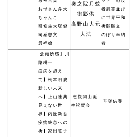
最福言葉
ット 戦没
奥之院月並
お母さん弁天
者慰霊並び
御影供
ちゃんこ
に世界平和
高野山大元
研修生大塚健
祈願願文
大法
司感想文
のぼり奉納
最福娘
者
念頭所感】川
路耕一
疫病を超え
て】松本明慶
新しい未来
へ】上山達典
恵觀開山誕
耳塚供養
見えない世
生祝賀会
界】内匠新吾
疫病終息への
祈】家田荘子