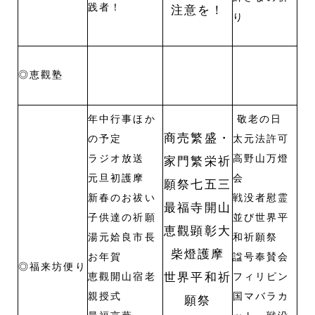
践者！
注意を！
り
◎恵觀塾
年中行事ほか
敬老の日
商売繁盛・
の予定
太元法許可
ラジオ放送
高野山万燈
家門繁栄祈
元旦初護摩
会
願祭七五三
新春のお祓い
戦没者慰霊
最福寺開山
子供達の祈願
並び世界平
恵觀顕彰大
湯元姶良市長
和祈願祭
柴燈護摩
お年賀
諡号奉賛会
◎福来坊便り
世界平和祈
恵觀開山宿老
フィリピン
親授式
国マバラカ
願祭