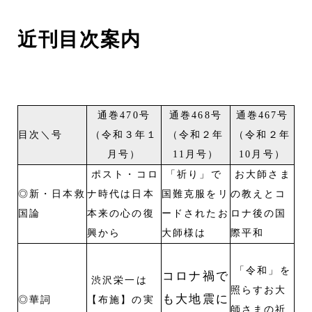
近刊目次案内
通巻470号
通巻468号
通巻467号
目次＼号
（令和３年１
（令和２年
（令和２年
月号）
11月号）
10月号）
ポスト・コロ
「祈り
」で
お大師さま
◎新・日本救
ナ時代は日本
国難克服をリ
の教えとコ
国論
本来の心の復
ードされたお
ロナ後の国
興から
大師様は
際平和
「令和」を
コロナ禍で
渋沢栄一は
照らすお大
も大地震に
◎華詞
【布施】の実
師さまの祈