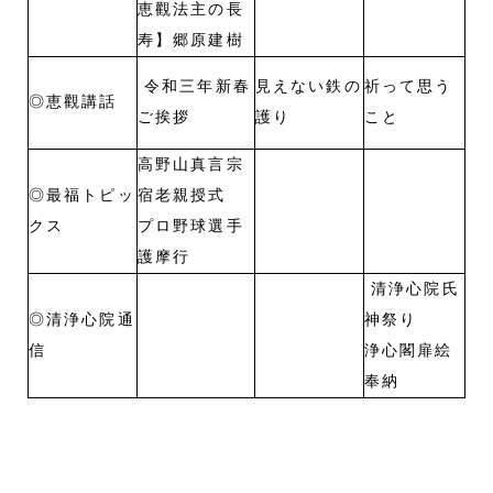
恵觀法主の長
寿】郷原建樹
令和三年新春
見えない鉄の
祈って思う
◎恵觀講話
ご挨拶
護り
こと
高野山真言宗
◎最福トピッ
宿老親授式
クス
プロ野球選手
護摩行
清浄心院氏
◎清浄心院通
神祭り
信
浄心閣扉絵
奉納