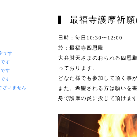
最福寺護摩祈願
日時：毎日10:30〜12:00
於：最福寺四恩殿
予定です
大弁財天さまのおられる四恩
定です
っております。
定です
どなた様でも参加して頂く事
定です
ございません
また、希望される方は願いを
身で護摩の炎に投じて頂けま