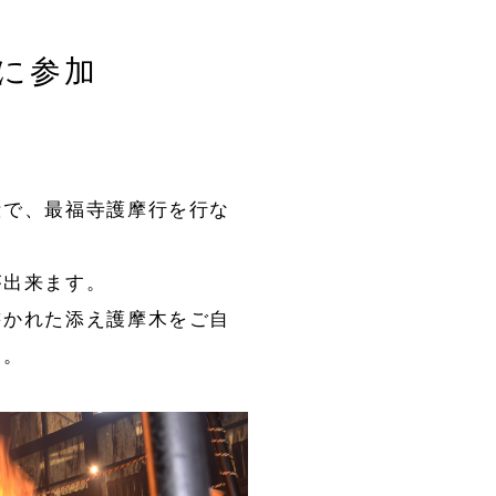
に参加
殿で、最福寺護摩行を行な
が出来ます。
書かれた添え護摩木をご自
す。