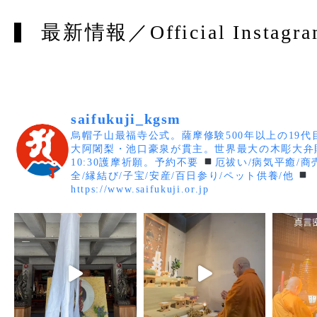
最新情報／Official Instagra
saifukuji_kgsm
烏帽子山最福寺公式。薩摩修験500年以上の19
大阿闍梨・池口豪泉が貫主。世界最大の木彫大弁
10:30護摩祈願。予約不要
厄祓い/病気平癒/商
全/縁結び/子宝/安産/百日参り/ペット供養/他
https://www.saifukuji.or.jp