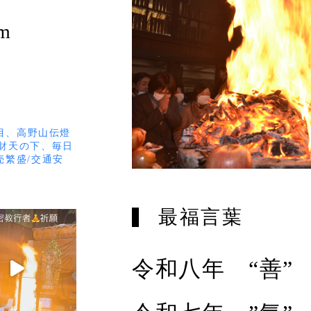
m
代目、高野山伝燈
財天の下、毎日
売繁盛/交通安
最福言葉
令和八年 “善”