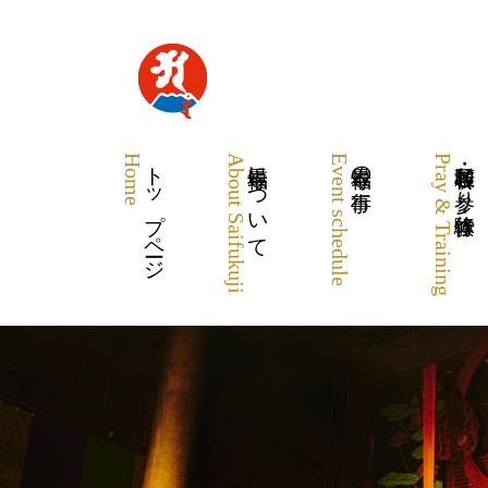
Home
トップページ
About Saifukuji
最福寺について
Event schedule
最福寺の行事
Pray & Training
各種祈願・お参り・体験修行