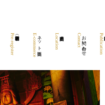
Pre-register
E-commerce
ネット販売
Location
Contact
お問い合わせ
Publication