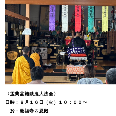
〈盂蘭盆施餓鬼大法会〉
日時：８月１６日（火）１０：００〜
於：最福寺四恩殿