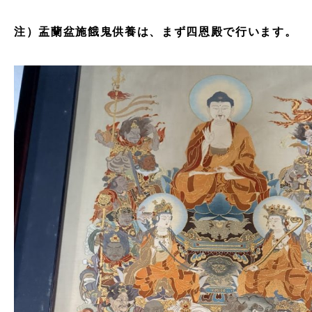
注）盂蘭盆施餓鬼供養は、まず四恩殿で行います。