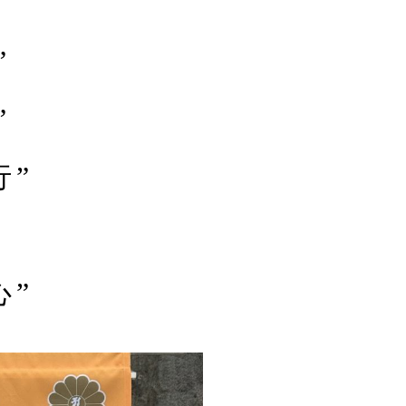
”
”
行”
”
心”