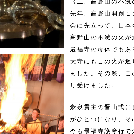
《二、高野山の不滅
先年、高野山開創１
会に先立って、日本
高野山の不滅の火が
最福寺の母体でもあ
大寺にもこの火が巡
ました。
その際、こ
り受けました。
豪泉貫主の晋山式に
がひとつになり、そ
今も最福寺護摩行で