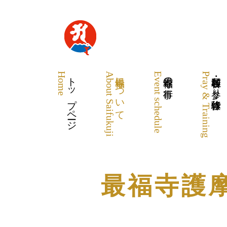
Home
トップページ
About Saifukuji
最福寺について
Event schedule
最福寺の行事
Pray & Training
各種祈願・お参り・体験修行
最福寺護