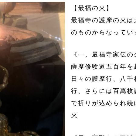
【最福の火】
最福寺の護摩の火は
のものからなってい
《一、最福寺家伝の
薩摩修験道五百年を
日々の護摩行、八千
行、さらには百萬枚
で祈りが込められ続
火