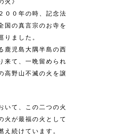
の火》
２００年の時、記念法
全国の真言宗のお寺を
巡りました。
る鹿児島大隅半島の西
り来て、一晩留められ
の高野山不滅の火を譲
おいて、この二つの火
の火が最福の火として
燃え続けています。