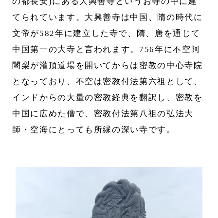
の都長安)にある大興善寺というお寺の中に建
てられています。大興善寺は中国、隋の時代に
文帝が582年に建立した寺で、隋、唐を通じて
中国第一の大寺と言われます。756年に不空阿
闍梨が灌頂道場を開いてからは密教の中心寺院
となっており、不空は密教付法第六祖として、
インドからの大量の密教経典を翻訳し、密教を
中国に広めた僧で、密教付法第八祖の弘法大
師・空海にとっても所縁の深い寺です。