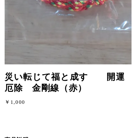
災い転じて福と成す 開運
厄除 金剛線（赤）
￥1,000