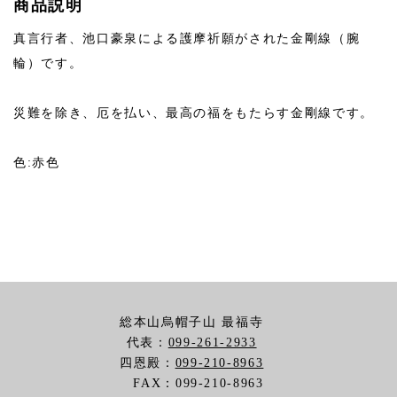
商品説明
真言行者、池口豪泉による護摩祈願がされた金剛線（腕
輪）です。
災難を除き、厄を払い、最高の福をもたらす金剛線です。
色:赤色
総本山烏帽子山 最福寺
代表：
099-261-2933
四恩殿：
099-210-8963
FAX：099-210-8963