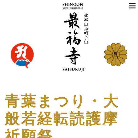
青葉まつり・大
般若経転読護摩
祈願祭