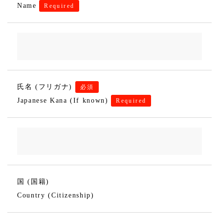
Name
Required
氏名 (フリガナ)
必須
Japanese Kana (If known)
Required
国 (国籍)
Country (Citizenship)