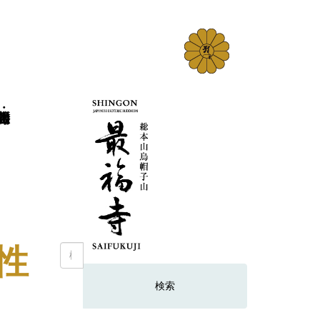
い性
検
索: