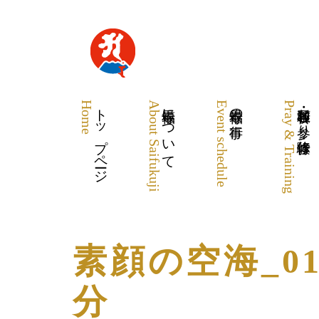
Home
トップページ
About Saifukuji
最福寺について
Event schedule
最福寺の行事
Pray & Training
各種祈願・お参り・体験修行
素顔の空海_0
分