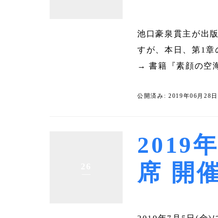
池口豪泉貫主が出版
すが、本日、第1章
→ 書籍『素顔の空
公開済み: 2019年06月28
2019
席 開
26