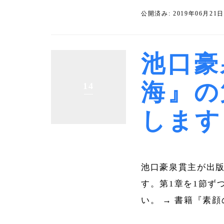
公開済み: 2019年06月21
池口豪
海』の
14
します
池口豪泉貫主が出版
す。第1章を1節ず
い。 → 書籍『素