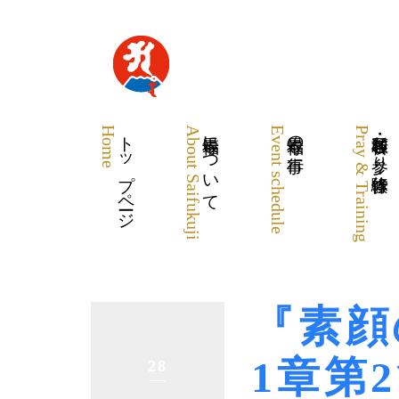
Home
トップページ
About Saifukuji
最福寺について
Event schedule
最福寺の行事
Pray & Training
各種祈願・お参り・体験修行
『素顔
1章第
28