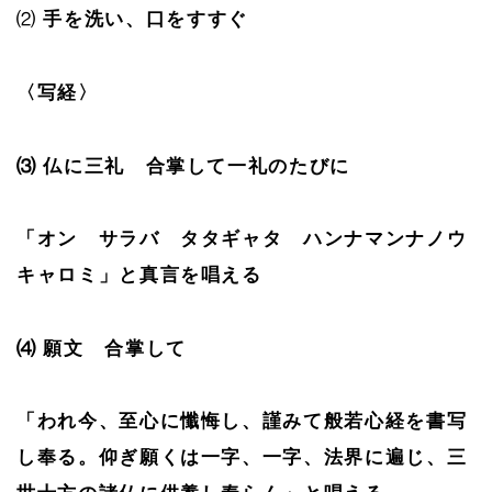
⑵
手を洗い、口をすすぐ
〈写経〉
⑶ 仏に三礼 合掌して一礼のたびに
「オン サラバ タタギャタ ハンナマンナノウ
キャロミ」と真言を唱える
⑷ 願文 合掌して
「われ今、至心に懺悔し、謹みて般若心経を書写
し奉る。仰ぎ願くは一字、一字、法界に遍じ、三