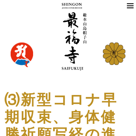
⑶新型コロナ早
期収束、身体健
勝祈願写経の進