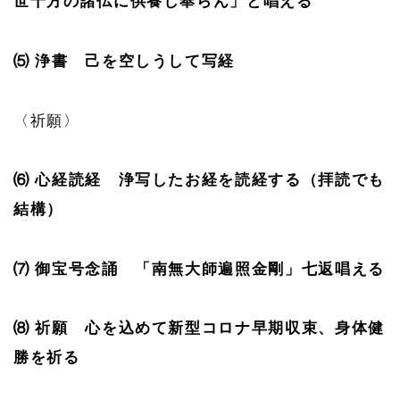
世十方の諸仏に供養し奉らん」と唱える
⑸ 浄書 己を空しうして写経
〈祈願〉
⑹ 心経読経 浄写したお経を読経する（拝読でも
結構）
⑺ 御宝号念誦 「南無大師遍照金剛」七返唱える
⑻ 祈願 心を込めて新型コロナ早期収束、身体健
勝を祈る