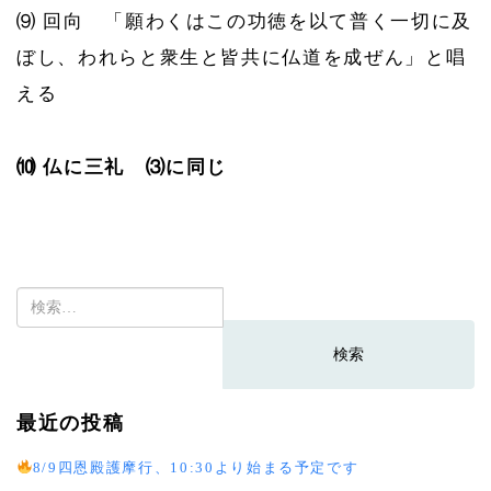
⑼ 回向 「願わくはこの功徳を以て普く一切に及
ぼし、われらと衆生と皆共に仏道を成ぜん」と唱
える
⑽ 仏に三礼 ⑶に同じ
検
索:
最近の投稿
8/9四恩殿護摩行、10:30より始まる予定です