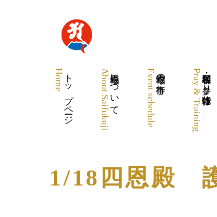
Home
トップページ
About Saifukuji
最福寺について
Event schedule
最福寺の行事
Pray & Training
各種祈願・お参り・体験修行
1/18四恩殿