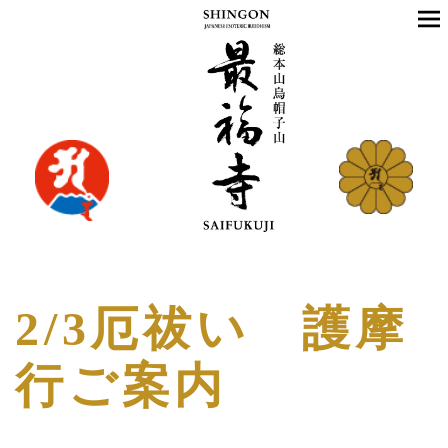
2/3厄祓い 護摩
行ご案内