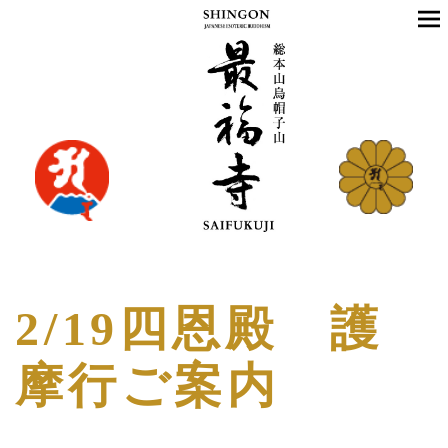
2/19四恩殿 護
摩行ご案内