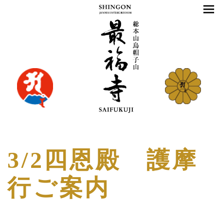
3/2四恩殿 護摩
行ご案内