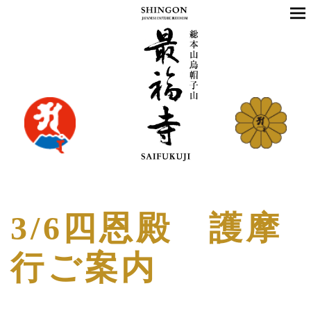
3/6四恩殿 護摩
行ご案内