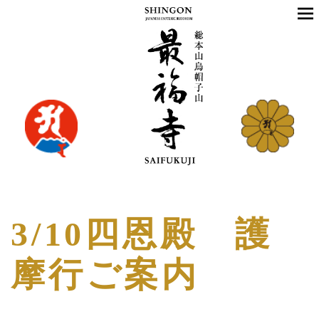
3/10四恩殿 護
摩行ご案内