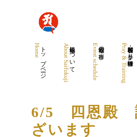
Home
トップページ
About Saifukuji
最福寺について
Event schedule
最福寺の行事
Pray & Training
各種祈願・お参り・体験修行
6/5 四恩殿
ざいます