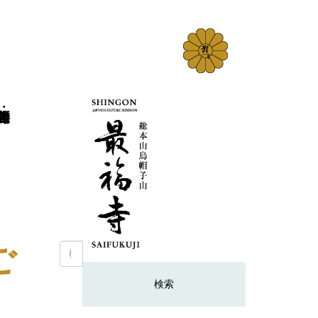
ご
検
索: