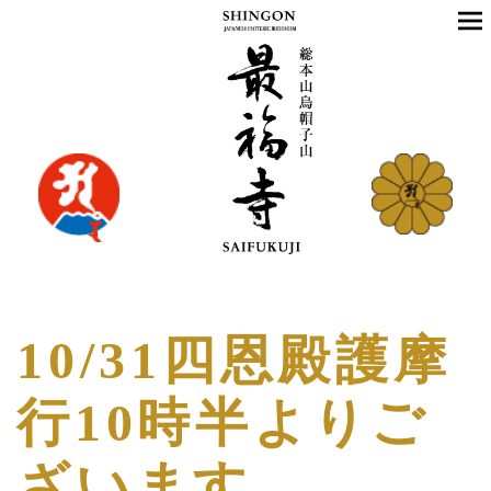
10/31四恩殿護摩
行10時半よりご
ざいます