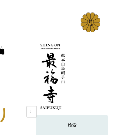
り
検
索: