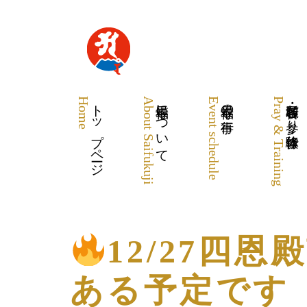
Home
トップページ
About Saifukuji
最福寺について
Event schedule
最福寺の行事
Pray & Training
各種祈願・お参り・体験修行
12/27四
ある予定です