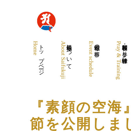
Home
トップページ
About Saifukuji
最福寺について
Event schedule
最福寺の行事
Pray & Training
各種祈願・お参り・体験修行
『素顔の空海』
節を公開しま