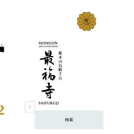
2
検
索: