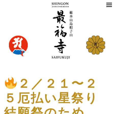
２／２１〜２
５厄払い星祭り
結願祭のため、