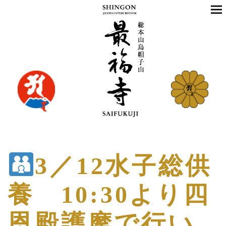
3／12水子総供
養 10:30より四
恩殿護摩で行い