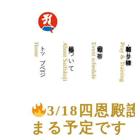
Home
トップページ
About Saifukuji
最福寺について
Event schedule
最福寺の行事
Pray & Training
各種祈願・お参り・体験修行
3/18四恩殿
まる予定です