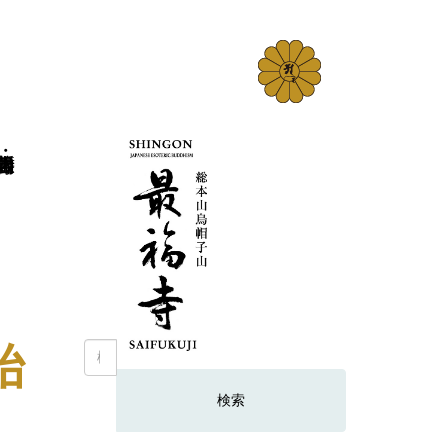
始
検
索: