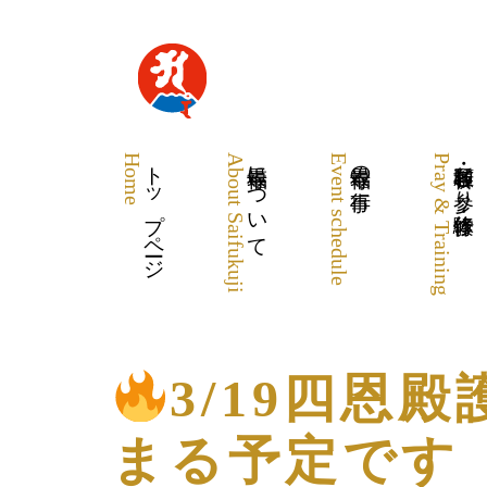
Home
トップページ
About Saifukuji
最福寺について
Event schedule
最福寺の行事
Pray & Training
各種祈願・お参り・体験修行
3/19四恩殿
まる予定です