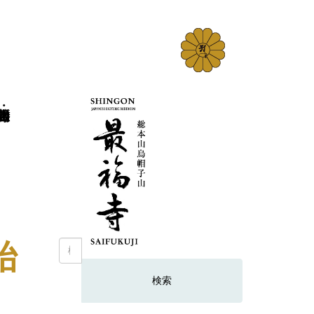
始
検
索: