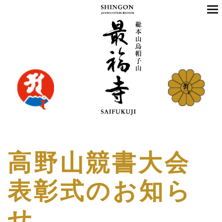
高野山競書大会
表彰式のお知ら
せ