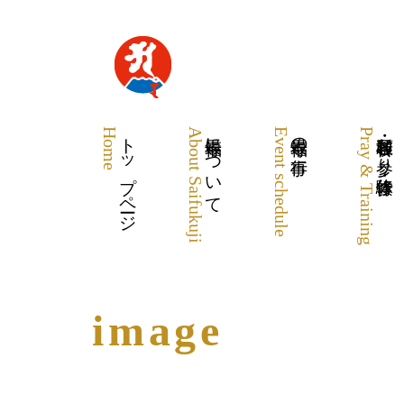
Home
トップページ
About Saifukuji
最福寺について
Event schedule
最福寺の行事
Pray & Training
各種祈願・お参り・体験修行
image