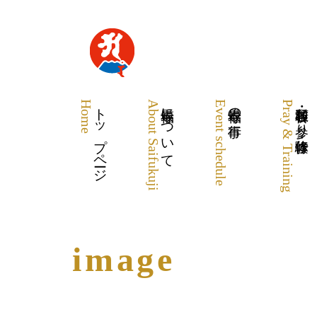
Home
トップページ
About Saifukuji
最福寺について
Event schedule
最福寺の行事
Pray & Training
各種祈願・お参り・体験修行
image