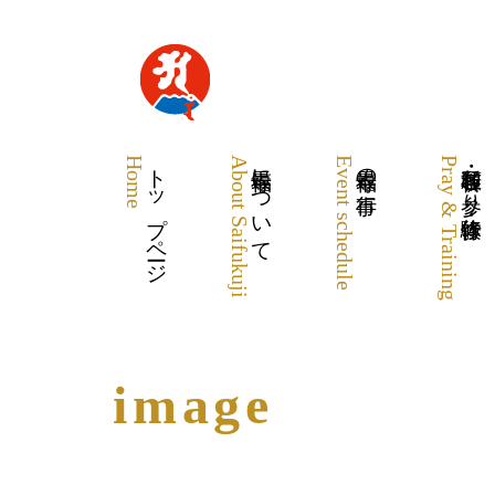
Home
トップページ
About Saifukuji
最福寺について
Event schedule
最福寺の行事
Pray & Training
各種祈願・お参り・体験修行
image