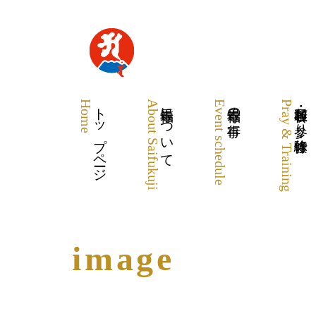
Home
トップページ
About Saifukuji
最福寺について
Event schedule
最福寺の行事
Pray & Training
各種祈願・お参り・体験修行
image