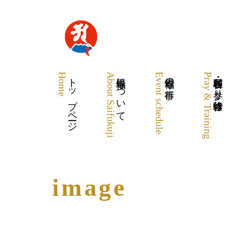
Home
トップページ
About Saifukuji
最福寺について
Event schedule
最福寺の行事
Pray & Training
各種祈願・お参り・体験修行
image