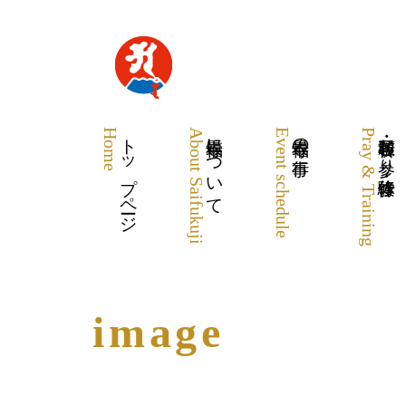
Home
トップページ
About Saifukuji
最福寺について
Event schedule
最福寺の行事
Pray & Training
各種祈願・お参り・体験修行
image